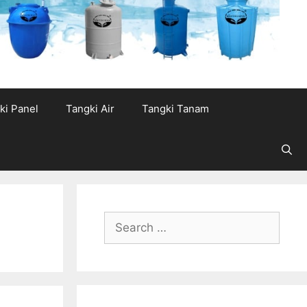
ki Panel
Tangki Air
Tangki Tanam
Search
for: