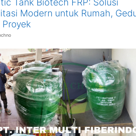
tic Tank Biotech FRP: Solusi
itasi Modern untuk Rumah, Ged
 Proyek
echno