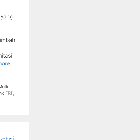
n yang
limbah
itasi
more
Multi
ank FRP
,
stri