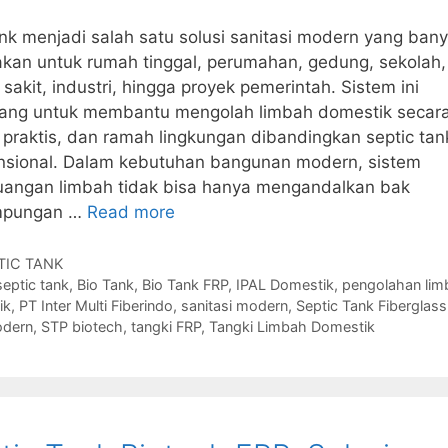
nk menjadi salah satu solusi sanitasi modern yang ban
kan untuk rumah tinggal, perumahan, gedung, sekolah,
sakit, industri, hingga proyek pemerintah. Sistem ini
cang untuk membantu mengolah limbah domestik secara
praktis, dan ramah lingkungan dibandingkan septic tan
nsional. Dalam kebutuhan bangunan modern, sistem
angan limbah tidak bisa hanya mengandalkan bak
mpungan …
Read more
gories
TIC TANK
s
septic tank
,
Bio Tank
,
Bio Tank FRP
,
IPAL Domestik
,
pengolahan lim
ik
,
PT Inter Multi Fiberindo
,
sanitasi modern
,
Septic Tank Fiberglass
odern
,
STP biotech
,
tangki FRP
,
Tangki Limbah Domestik