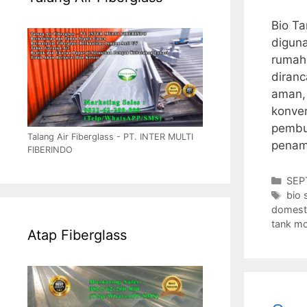
Bio Ta
diguna
rumah 
diran
aman, 
konve
pembu
Talang Air Fiberglass - PT. INTER MULTI
pena
FIBERINDO
Cate
SEP
Tag
bio 
domest
tank m
Atap Fiberglass