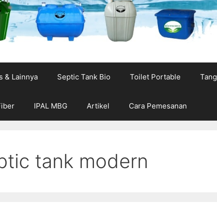
s & Lainnya
Septic Tank Bio
Toilet Portable
Tang
Fiber
IPAL MBG
Artikel
Cara Pemesanan
ptic tank modern