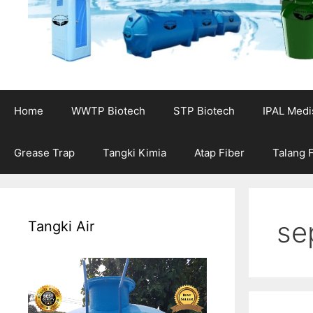
Home
WWTP Biotech
STP Biotech
IPAL Medi
Grease Trap
Tangki Kimia
Atap Fiber
Talang 
se
Tangki Air