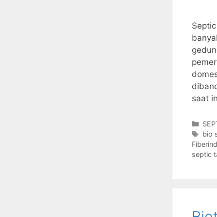
Septic
banyak
gedung
pemer
domest
diban
saat i
Cate
SEP
Tag
bio 
Fiberin
septic 
Bio