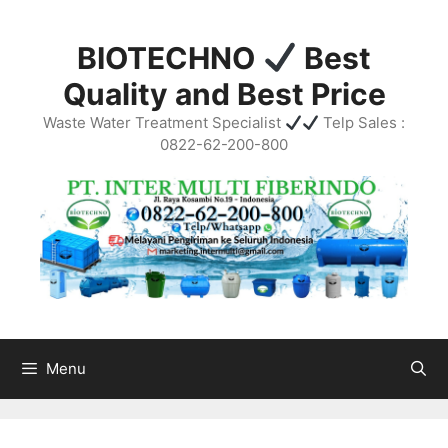
Skip
to
BIOTECHNO
Best
content
Quality and Best Price
Waste Water Treatment Specialist
Telp Sales :
0822-62-200-800
Menu