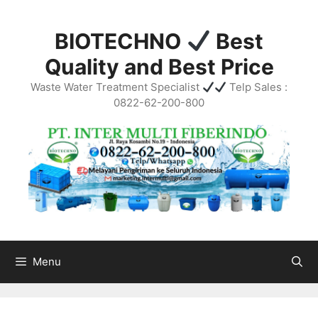
Skip
to
BIOTECHNO
Best
content
Quality and Best Price
Waste Water Treatment Specialist
Telp Sales :
0822-62-200-800
Menu