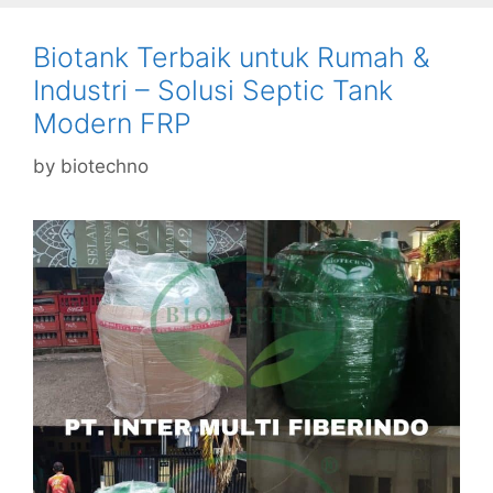
Biotank Terbaik untuk Rumah &
Industri – Solusi Septic Tank
Modern FRP
by
biotechno