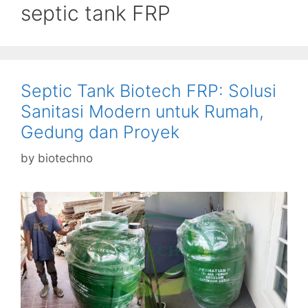
septic tank FRP
Septic Tank Biotech FRP: Solusi
Sanitasi Modern untuk Rumah,
Gedung dan Proyek
by
biotechno