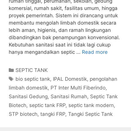
rumah tinggal, perumahan, sekolah, gedung
komersial, rumah sakit, fasilitas umum, hingga
proyek pemerintah. Sistem ini dirancang untuk
membantu mengolah limbah domestik secara
lebih aman, higienis, dan ramah lingkungan
dibandingkan bak penampungan konvensional.
Kebutuhan sanitasi saat ini tidak lagi cukup
hanya mengandalkan septic …
Read more
Categories
SEPTIC TANK
Tags
bio septic tank
,
IPAL Domestik
,
pengolahan
limbah domestik
,
PT Inter Multi Fiberindo
,
Sanitasi Gedung
,
Sanitasi Rumah
,
Septic Tank
Biotech
,
septic tank FRP
,
septic tank modern
,
STP biotech
,
tangki FRP
,
Tangki Septic Tank