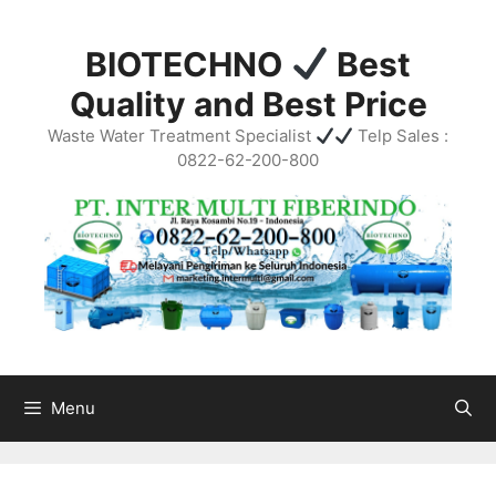
Skip
to
BIOTECHNO
Best
content
Quality and Best Price
Waste Water Treatment Specialist
Telp Sales :
0822-62-200-800
Menu