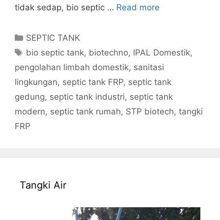
tidak sedap, bio septic …
Read more
Categories
SEPTIC TANK
Tags
bio septic tank
,
biotechno
,
IPAL Domestik
,
pengolahan limbah domestik
,
sanitasi
lingkungan
,
septic tank FRP
,
septic tank
gedung
,
septic tank industri
,
septic tank
modern
,
septic tank rumah
,
STP biotech
,
tangki
FRP
Tangki Air