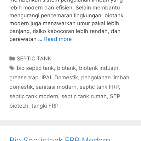
lebih modern dan efisien. Selain membantu
mengurangi pencemaran lingkungan, biotank
modern juga menawarkan umur pakai lebih
panjang, risiko kebocoran lebih rendah, dan
perawatan …
Read more
Categories
SEPTIC TANK
Tags
bio septic tank
,
biotank
,
biotank industri
,
grease trap
,
IPAL Domestik
,
pengolahan limbah
domestik
,
sanitasi modern
,
septic tank FRP
,
septic tank modern
,
septic tank rumah
,
STP
biotech
,
tangki FRP
Bio Septictank FRP Modern