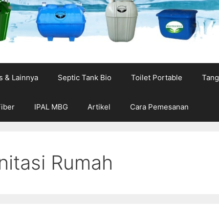
s & Lainnya
Septic Tank Bio
Toilet Portable
Tang
Fiber
IPAL MBG
Artikel
Cara Pemesanan
nitasi Rumah