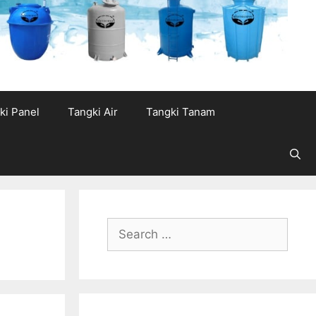
ki Panel
Tangki Air
Tangki Tanam
Search
for: