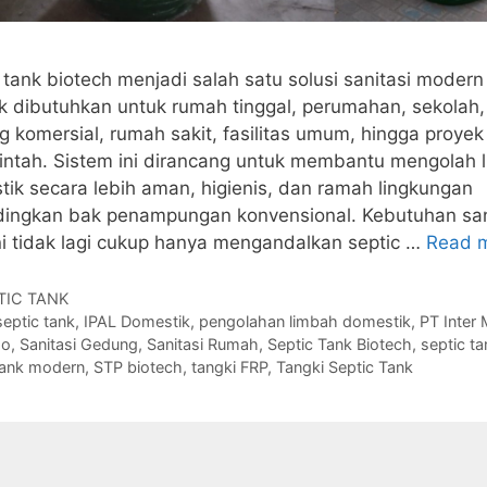
 tank biotech menjadi salah satu solusi sanitasi moder
 dibutuhkan untuk rumah tinggal, perumahan, sekolah,
 komersial, rumah sakit, fasilitas umum, hingga proyek
intah. Sistem ini dirancang untuk membantu mengolah 
ik secara lebih aman, higienis, dan ramah lingkungan
dingkan bak penampungan konvensional. Kebutuhan san
ni tidak lagi cukup hanya mengandalkan septic …
Read 
gories
TIC TANK
s
septic tank
,
IPAL Domestik
,
pengolahan limbah domestik
,
PT Inter 
do
,
Sanitasi Gedung
,
Sanitasi Rumah
,
Septic Tank Biotech
,
septic t
tank modern
,
STP biotech
,
tangki FRP
,
Tangki Septic Tank