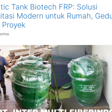
tic Tank Biotech FRP: Solusi
itasi Modern untuk Rumah, Ged
 Proyek
echno