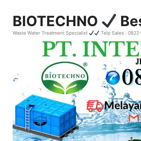
Skip
to
BIOTECHNO
Bes
content
Waste Water Treatment Specialist
Telp Sales : 082