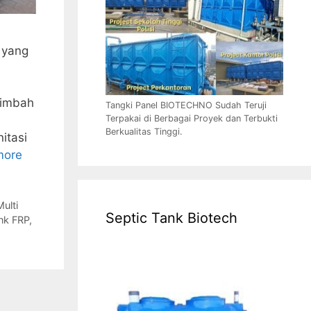
n yang
limbah
Tangki Panel BIOTECHNO Sudah Teruji
Terpakai di Berbagai Proyek dan Terbukti
Berkualitas Tinggi.
itasi
more
Multi
Septic Tank Biotech
ank FRP
,