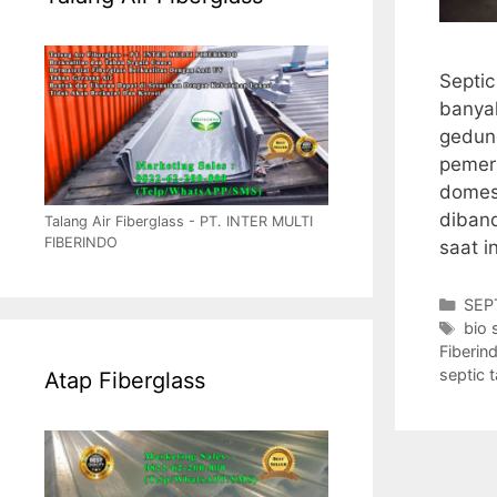
Septic
banyak
gedung
pemer
domest
diban
Talang Air Fiberglass - PT. INTER MULTI
FIBERINDO
saat i
Cate
SEP
Tag
bio 
Fiberin
septic 
Atap Fiberglass