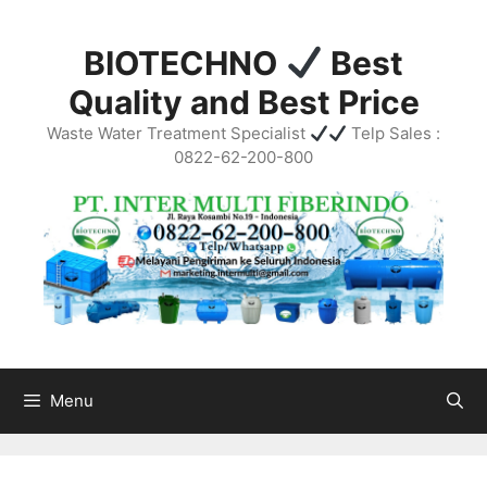
Skip
to
BIOTECHNO
Best
content
Quality and Best Price
Waste Water Treatment Specialist
Telp Sales :
0822-62-200-800
Menu