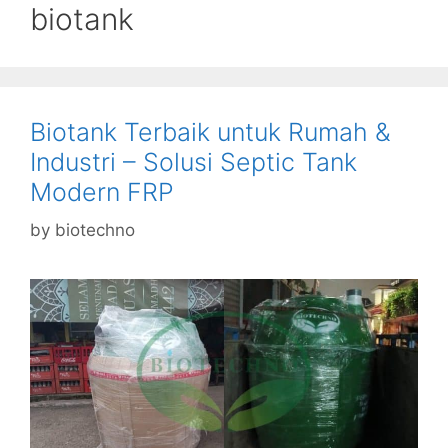
biotank
Biotank Terbaik untuk Rumah &
Industri – Solusi Septic Tank
Modern FRP
by
biotechno