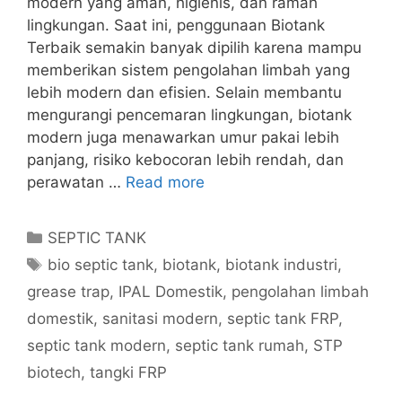
modern yang aman, higienis, dan ramah
lingkungan. Saat ini, penggunaan Biotank
Terbaik semakin banyak dipilih karena mampu
memberikan sistem pengolahan limbah yang
lebih modern dan efisien. Selain membantu
mengurangi pencemaran lingkungan, biotank
modern juga menawarkan umur pakai lebih
panjang, risiko kebocoran lebih rendah, dan
perawatan …
Read more
Categories
SEPTIC TANK
Tags
bio septic tank
,
biotank
,
biotank industri
,
grease trap
,
IPAL Domestik
,
pengolahan limbah
domestik
,
sanitasi modern
,
septic tank FRP
,
septic tank modern
,
septic tank rumah
,
STP
biotech
,
tangki FRP