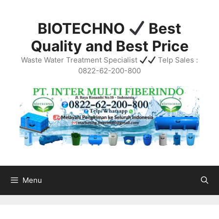
Skip
to
BIOTECHNO
Best
content
Quality and Best Price
Waste Water Treatment Specialist
Telp Sales :
0822-62-200-800
Menu