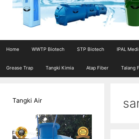
Home
WWTP Biotech
STP Biotech
IPAL Medi
Grease Trap
Tangki Kimia
Atap Fiber
Talang 
sa
Tangki Air