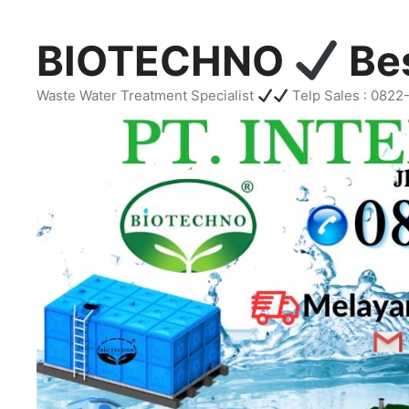
Skip
to
BIOTECHNO
Bes
content
Waste Water Treatment Specialist
Telp Sales : 082