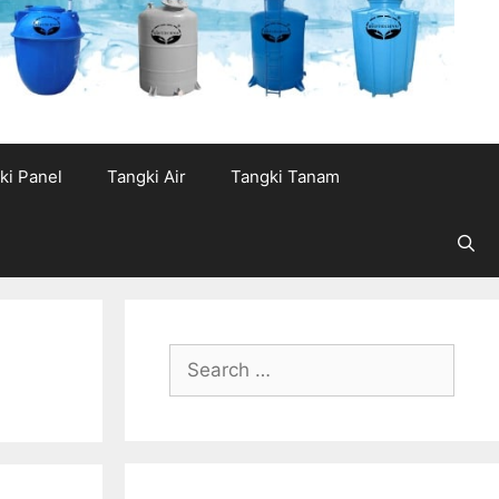
ki Panel
Tangki Air
Tangki Tanam
Search
for: