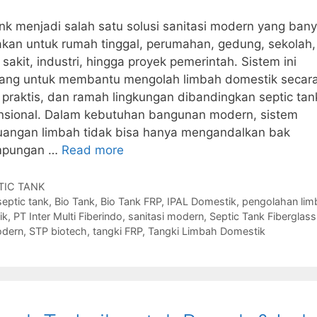
nk menjadi salah satu solusi sanitasi modern yang ban
kan untuk rumah tinggal, perumahan, gedung, sekolah,
sakit, industri, hingga proyek pemerintah. Sistem ini
cang untuk membantu mengolah limbah domestik secara
praktis, dan ramah lingkungan dibandingkan septic tan
nsional. Dalam kebutuhan bangunan modern, sistem
angan limbah tidak bisa hanya mengandalkan bak
mpungan …
Read more
gories
TIC TANK
s
septic tank
,
Bio Tank
,
Bio Tank FRP
,
IPAL Domestik
,
pengolahan lim
ik
,
PT Inter Multi Fiberindo
,
sanitasi modern
,
Septic Tank Fiberglass
odern
,
STP biotech
,
tangki FRP
,
Tangki Limbah Domestik