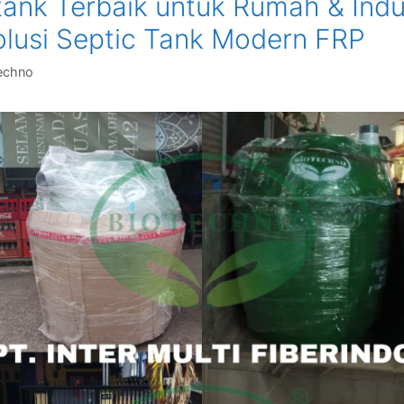
tank Terbaik untuk Rumah & Indu
olusi Septic Tank Modern FRP
echno