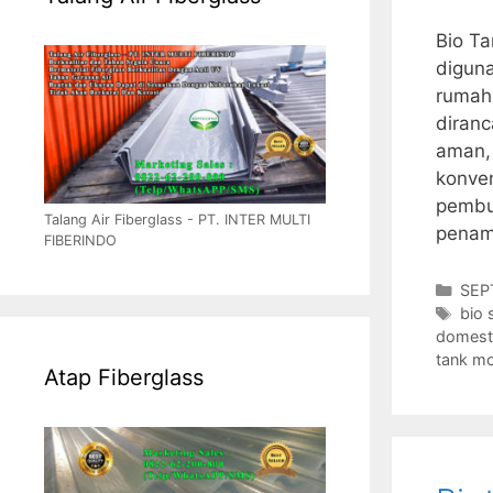
Bio Ta
diguna
rumah 
diran
aman, 
konve
pembu
Talang Air Fiberglass - PT. INTER MULTI
pena
FIBERINDO
Cate
SEP
Tag
bio 
domest
tank m
Atap Fiberglass