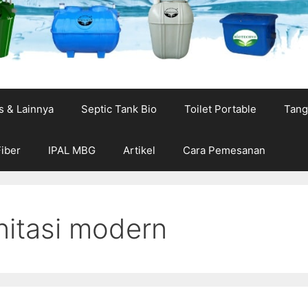
s & Lainnya
Septic Tank Bio
Toilet Portable
Tang
Fiber
IPAL MBG
Artikel
Cara Pemesanan
nitasi modern