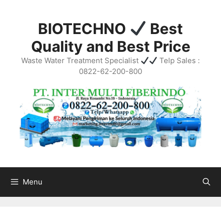
Skip
to
BIOTECHNO
Best
content
Quality and Best Price
Waste Water Treatment Specialist
Telp Sales :
0822-62-200-800
Menu