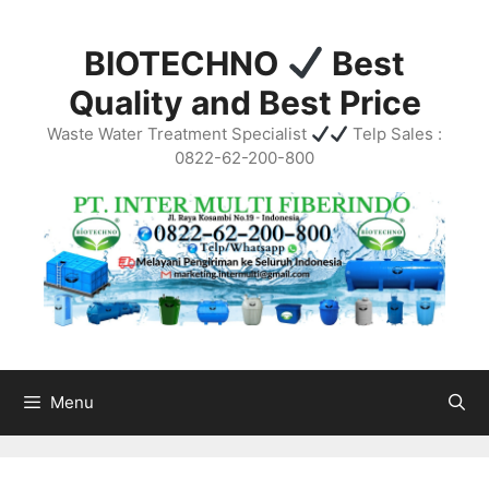
Skip
to
BIOTECHNO
Best
content
Quality and Best Price
Waste Water Treatment Specialist
Telp Sales :
0822-62-200-800
Menu