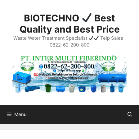
Skip
to
BIOTECHNO
Best
content
Quality and Best Price
Waste Water Treatment Specialist
Telp Sales :
0822-62-200-800
Menu