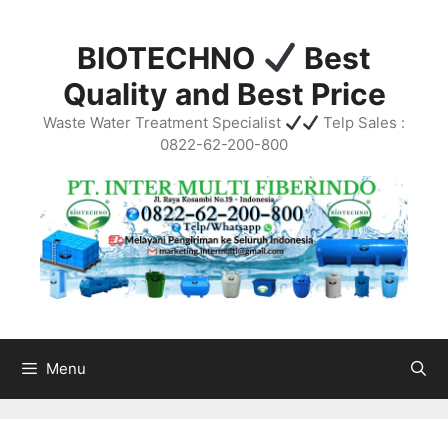
Skip
to
BIOTECHNO
Best
content
Quality and Best Price
Waste Water Treatment Specialist
Telp Sales :
0822-62-200-800
Menu