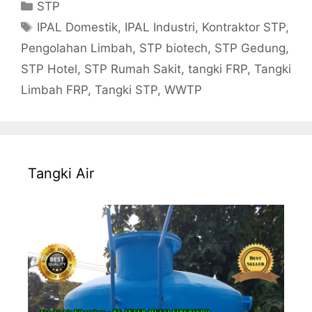
Categories
STP
Tags
IPAL Domestik
,
IPAL Industri
,
Kontraktor STP
,
Pengolahan Limbah
,
STP biotech
,
STP Gedung
,
STP Hotel
,
STP Rumah Sakit
,
tangki FRP
,
Tangki
Limbah FRP
,
Tangki STP
,
WWTP
Tangki Air