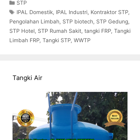
Categories
STP
Tags
IPAL Domestik
,
IPAL Industri
,
Kontraktor STP
,
Pengolahan Limbah
,
STP biotech
,
STP Gedung
,
STP Hotel
,
STP Rumah Sakit
,
tangki FRP
,
Tangki
Limbah FRP
,
Tangki STP
,
WWTP
Tangki Air