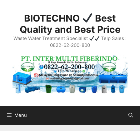
Skip
to
BIOTECHNO
Best
content
Quality and Best Price
Waste Water Treatment Specialist
Telp Sales :
0822-62-200-800
Menu