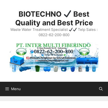
Skip
to
BIOTECHNO
Best
content
Quality and Best Price
Waste Water Treatment Specialist
Telp Sales :
0822-62-200-800
Menu