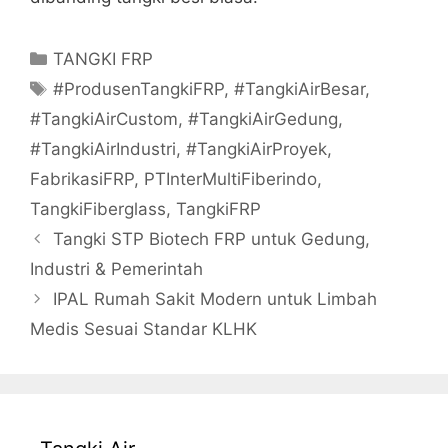
Categories
TANGKI FRP
Tags
#ProdusenTangkiFRP
,
#TangkiAirBesar
,
#TangkiAirCustom
,
#TangkiAirGedung
,
#TangkiAirIndustri
,
#TangkiAirProyek
,
FabrikasiFRP
,
PTInterMultiFiberindo
,
TangkiFiberglass
,
TangkiFRP
Tangki STP Biotech FRP untuk Gedung,
Industri & Pemerintah
IPAL Rumah Sakit Modern untuk Limbah
Medis Sesuai Standar KLHK