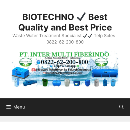
Skip
to
BIOTECHNO
Best
content
Quality and Best Price
Waste Water Treatment Specialist
Telp Sales :
0822-62-200-800
Menu