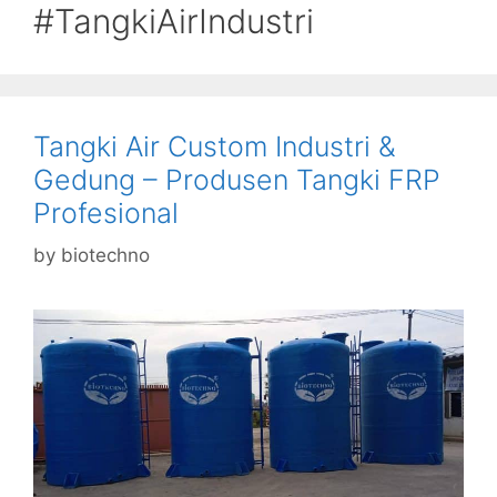
#TangkiAirIndustri
Tangki Air Custom Industri &
Gedung – Produsen Tangki FRP
Profesional
by
biotechno