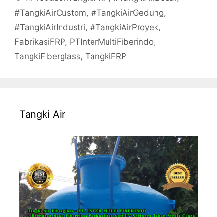
#TangkiAirCustom
,
#TangkiAirGedung
,
#TangkiAirIndustri
,
#TangkiAirProyek
,
FabrikasiFRP
,
PTInterMultiFiberindo
,
TangkiFiberglass
,
TangkiFRP
Tangki Air