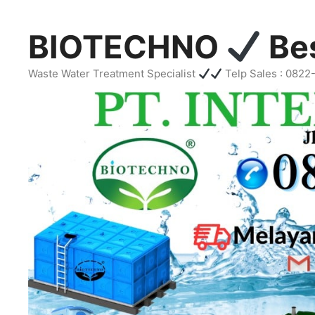
Skip
to
BIOTECHNO
Bes
content
Waste Water Treatment Specialist
Telp Sales : 082