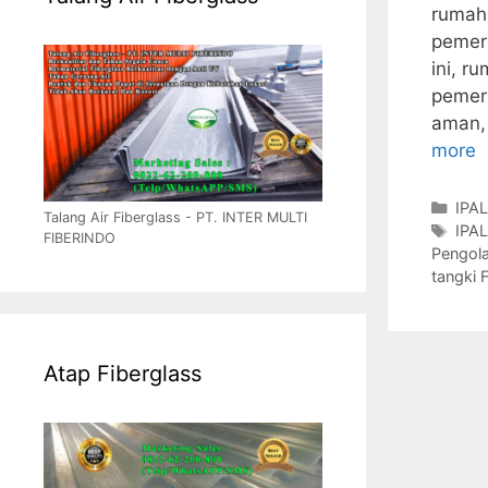
rumah 
pemeri
ini, r
pemer
aman, 
more
Cate
IPAL
Talang Air Fiberglass - PT. INTER MULTI
Tag
IPAL
FIBERINDO
Pengol
tangki 
Atap Fiberglass