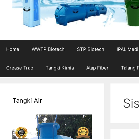
Home
WWTP Biotech
STP Biotech
IPAL Medi
Grease Trap
Tangki Kimia
Atap Fiber
Talang 
Si
Tangki Air