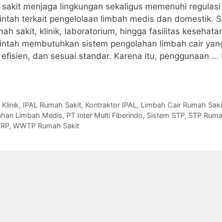
sakit menjaga lingkungan sekaligus memenuhi regulasi
ntah terkait pengelolaan limbah medis dan domestik. S
umah sakit, klinik, laboratorium, hingga fasilitas kesehata
intah membutuhkan sistem pengolahan limbah cair yan
efisien, dan sesuai standar. Karena itu, penggunaan …
gories
s
 Klinik
,
IPAL Rumah Sakit
,
Kontraktor IPAL
,
Limbah Cair Rumah Saki
ahan Limbah Medis
,
PT Inter Multi Fiberindo
,
Sistem STP
,
STP Ruma
FRP
,
WWTP Rumah Sakit