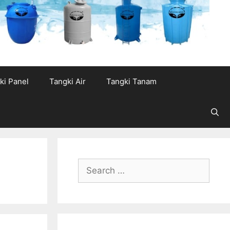
ki Panel
Tangki Air
Tangki Tanam
Search
for: