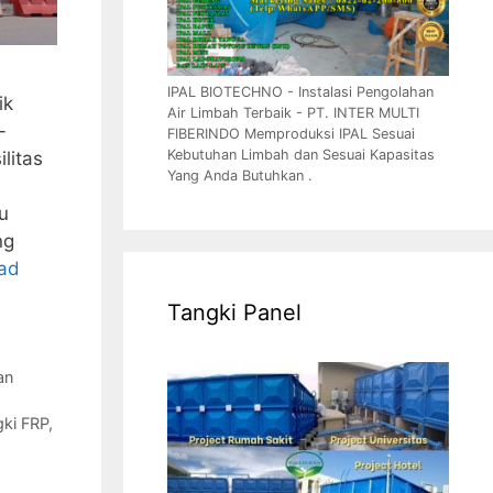
IPAL BIOTECHNO - Instalasi Pengolahan
ik
Air Limbah Terbaik - PT. INTER MULTI
-
FIBERINDO Memproduksi IPAL Sesuai
Kebutuhan Limbah dan Sesuai Kapasitas
litas
Yang Anda Butuhkan .
a
u
ng
ad
Tangki Panel
an
gki FRP
,