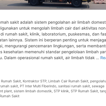
mah sakit adalah sistem pengolahan air limbah domest
igunakan untuk mengolah limbah cair dari aktivitas non
di rumah sakit, klinik, laboratorium, puskesmas, dan fasi
tan lainnya. Sistem ini berperan penting untuk menjag
asi, mengurangi pencemaran lingkungan, serta membant
tas kesehatan memenuhi standar pengelolaan limbah ya
u. Dalam operasional rumah sakit, air limbah tidak …
Re
gories
s
 Rumah Sakit
,
Kontraktor STP
,
Limbah Cair Rumah Sakit
,
pengolah
rumah sakit
,
PT Inter Multi Fiberindo
,
sanitasi rumah sakit
,
sewage
nt plant
,
sistem limbah domestik
,
STP klinik
,
STP Rumah Sakit
,
tan
umah Sakit