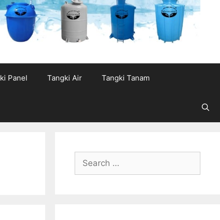
ki Panel
Tangki Air
Tangki Tanam
Search
for: