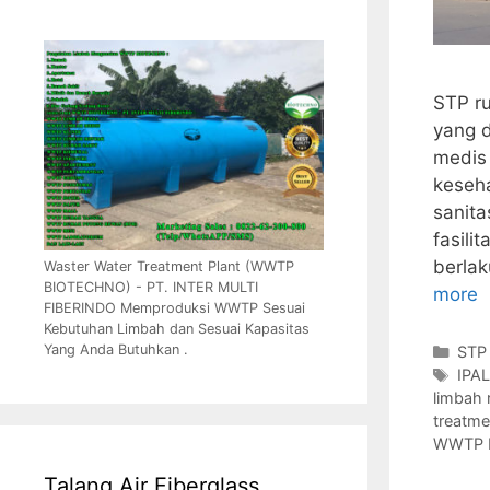
STP ru
yang d
medis 
keseha
sanit
fasili
berlak
Waster Water Treatment Plant (WWTP
BIOTECHNO) - PT. INTER MULTI
more
FIBERINDO Memproduksi WWTP Sesuai
Kebutuhan Limbah dan Sesuai Kapasitas
Yang Anda Butuhkan .
Cate
STP
Tag
IPAL
limbah 
treatme
WWTP R
Talang Air Fiberglass