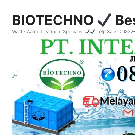
Skip
to
BIOTECHNO
Bes
content
Waste Water Treatment Specialist
Telp Sales : 082