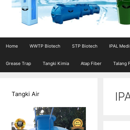
Home
WWTP Biotech
STP Biotech
IPAL Medi
Grease Trap
Tangki Kimia
Atap Fiber
Talang 
IP
Tangki Air