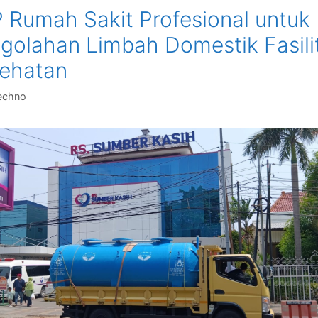
 Rumah Sakit Profesional untuk
golahan Limbah Domestik Fasili
ehatan
echno