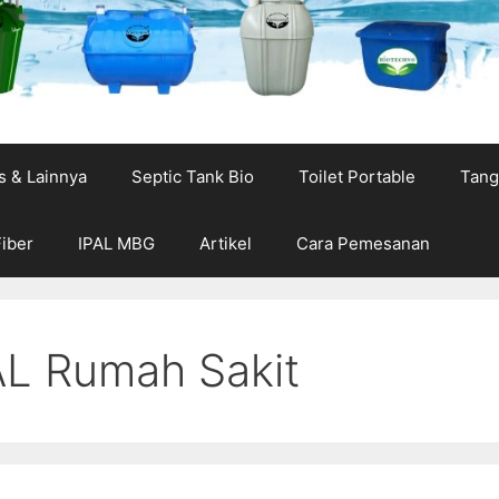
s & Lainnya
Septic Tank Bio
Toilet Portable
Tang
Fiber
IPAL MBG
Artikel
Cara Pemesanan
AL Rumah Sakit