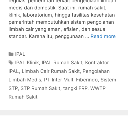
regulasi pemerintah terkait pengelolaan limbah
medis dan domestik. Saat ini, rumah sakit,
klinik, laboratorium, hingga fasilitas kesehatan
pemerintah membutuhkan sistem pengolahan
limbah cair yang aman, efisien, dan sesuai
standar. Karena itu, penggunaan …
Read more
Categories
IPAL
Tags
IPAL Klinik
,
IPAL Rumah Sakit
,
Kontraktor
IPAL
,
Limbah Cair Rumah Sakit
,
Pengolahan
Limbah Medis
,
PT Inter Multi Fiberindo
,
Sistem
STP
,
STP Rumah Sakit
,
tangki FRP
,
WWTP
Rumah Sakit