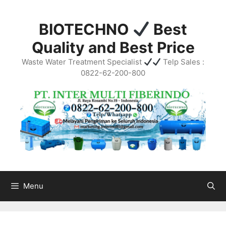
Skip
to
BIOTECHNO
Best
content
Quality and Best Price
Waste Water Treatment Specialist
Telp Sales :
0822-62-200-800
Menu