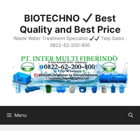
Skip
to
BIOTECHNO
Best
content
Quality and Best Price
Waste Water Treatment Specialist
Telp Sales :
0822-62-200-800
Menu