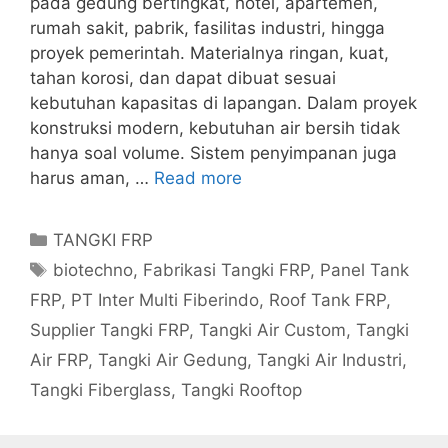
pada gedung bertingkat, hotel, apartemen,
rumah sakit, pabrik, fasilitas industri, hingga
proyek pemerintah. Materialnya ringan, kuat,
tahan korosi, dan dapat dibuat sesuai
kebutuhan kapasitas di lapangan. Dalam proyek
konstruksi modern, kebutuhan air bersih tidak
hanya soal volume. Sistem penyimpanan juga
harus aman, …
Read more
Categories
TANGKI FRP
Tags
biotechno
,
Fabrikasi Tangki FRP
,
Panel Tank
FRP
,
PT Inter Multi Fiberindo
,
Roof Tank FRP
,
Supplier Tangki FRP
,
Tangki Air Custom
,
Tangki
Air FRP
,
Tangki Air Gedung
,
Tangki Air Industri
,
Tangki Fiberglass
,
Tangki Rooftop