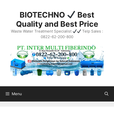
Skip
to
BIOTECHNO
Best
content
Quality and Best Price
Waste Water Treatment Specialist
Telp Sales :
0822-62-200-800
Menu