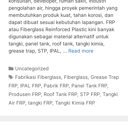
konsultan, developer, rumah sakit, industri
pengolahan air, hingga proyek pemerintah yang
membutuhkan produk kuat, tahan korosi, dan
dapat dibuat sesuai kebutuhan lapangan. FRP
atau Fiberglass Reinforced Plastic kini banyak
digunakan sebagai material alternatif untuk
tangki, panel tank, roof tank, tangki kimia,
grease trap, STP, IPAL, …
Read more
Categories
Uncategorized
Tags
Fabrikasi Fiberglass
,
Fiberglass
,
Grease Trap
FRP
,
IPAL FRP
,
Pabrik FRP
,
Panel Tank FRP
,
Produsen FRP
,
Roof Tank FRP
,
STP FRP
,
Tangki
Air FRP
,
tangki FRP
,
Tangki Kimia FRP