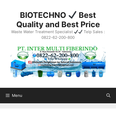
Skip
to
BIOTECHNO
Best
content
Quality and Best Price
Waste Water Treatment Specialist
Telp Sales :
0822-62-200-800
Menu