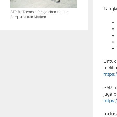
Tangki
STP BioTechno - Pengolahan Limbah
Sempurna dan Modern
Untuk 
meliha
https:
Selai
juga b
https:
Indus