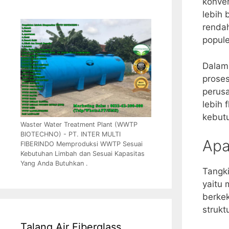
konven
lebih 
rendah
popule
Dalam 
proses
perus
lebih 
kebutu
Waster Water Treatment Plant (WWTP
BIOTECHNO) - PT. INTER MULTI
Apa
FIBERINDO Memproduksi WWTP Sesuai
Kebutuhan Limbah dan Sesuai Kapasitas
Yang Anda Butuhkan .
Tangki
yaitu 
berkek
strukt
Talang Air Fiberglass