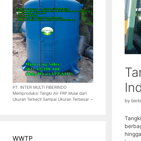
Ta
In
PT. INTER MULTI FIBERINDO
Memproduksi Tangki Air FRP Mulai dari
Ukuran Terkecil Sampai Ukuran Terbesar ~
by
biot
Tangki
berbag
hingga
WWTP