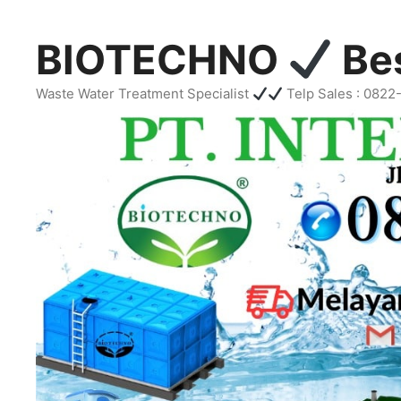
Skip
to
BIOTECHNO
Bes
content
Waste Water Treatment Specialist
Telp Sales : 082