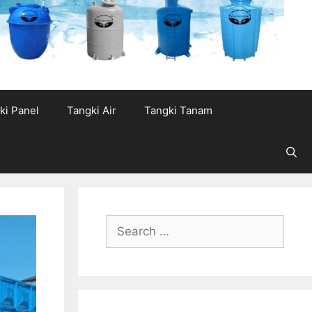
ki Panel
Tangki Air
Tangki Tanam
Search
for: