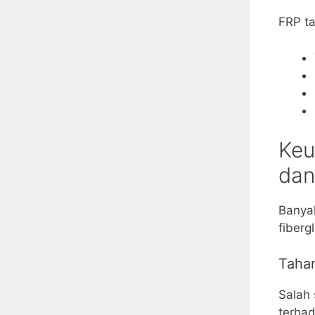
FRP ta
Keu
dan
Banyak
fiber
Tahan
Salah
terhad