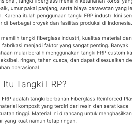
sional, tangki fiberglass memiliki ketahanan korosi yan
baik, umur pakai panjang, serta biaya perawatan yang l
. Karena itulah penggunaan tangki FRP industri kini se
r di berbagai proyek dan fasilitas produksi di Indonesia
memilih tangki fiberglass industri, kualitas material dan
 fabrikasi menjadi faktor yang sangat penting. Banyak
ahaan mulai beralih menggunakan tangki FRP custom k
fleksibel, ringan, tahan cuaca, dan dapat disesuaikan d
han operasional.
 Itu Tangki FRP?
 FRP adalah tangki berbahan Fiberglass Reinforced Plas
material komposit yang terdiri dari resin dan serat kaca
uatan tinggi. Material ini dirancang untuk menghasilkan
ur yang kuat namun tetap ringan.