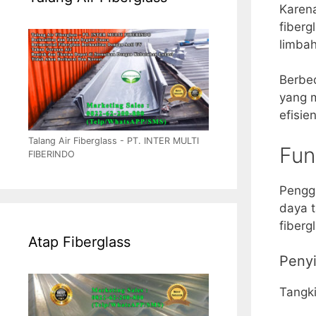
Karena
fiberg
limbah
Berbed
yang m
efisie
Talang Air Fiberglass - PT. INTER MULTI
Fun
FIBERINDO
Penggu
daya t
fiberg
Atap Fiberglass
Penyi
Tangki