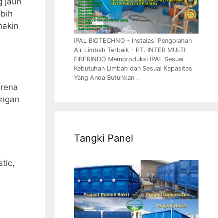
g jauh
ebih
makin
.
IPAL BIOTECHNO - Instalasi Pengolahan
Air Limbah Terbaik - PT. INTER MULTI
FIBERINDO Memproduksi IPAL Sesuai
Kebutuhan Limbah dan Sesuai Kapasitas
Yang Anda Butuhkan .
arena
engan
Tangki Panel
tic,